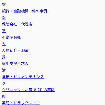
銀
銀行・金融機関
3件の事例
保
保険会社・代理店
不
不動産会社
人
人材紹介・派遣
採
採用支援・求人
清
清掃・ビルメンテナンス
ク
クリニック・診療所
2件の事例
薬
薬局・ドラッグストア