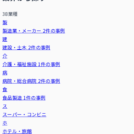
38業種
製
製造業・メーカー
2件の事例
建
建設・土木
2件の事例
介
介護・福祉施設
1件の事例
病
病院・総合病院
2件の事例
食
食品製造
1件の事例
ス
スーパー・コンビニ
ホ
ホテル・旅館