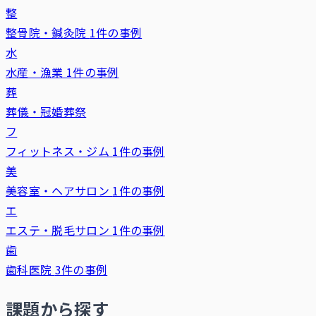
整
整骨院・鍼灸院
1件の事例
水
水産・漁業
1件の事例
葬
葬儀・冠婚葬祭
フ
フィットネス・ジム
1件の事例
美
美容室・ヘアサロン
1件の事例
エ
エステ・脱毛サロン
1件の事例
歯
歯科医院
3件の事例
課題から探す