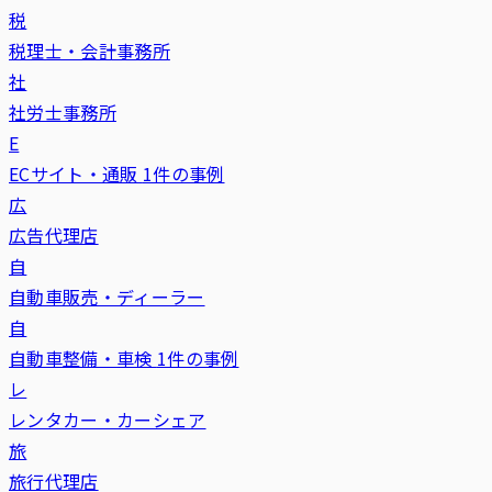
税
税理士・会計事務所
社
社労士事務所
E
ECサイト・通販
1件の事例
広
広告代理店
自
自動車販売・ディーラー
自
自動車整備・車検
1件の事例
レ
レンタカー・カーシェア
旅
旅行代理店