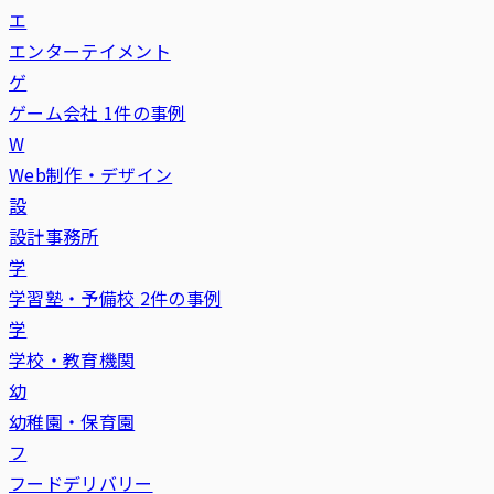
エ
エンターテイメント
ゲ
ゲーム会社
1件の事例
W
Web制作・デザイン
設
設計事務所
学
学習塾・予備校
2件の事例
学
学校・教育機関
幼
幼稚園・保育園
フ
フードデリバリー