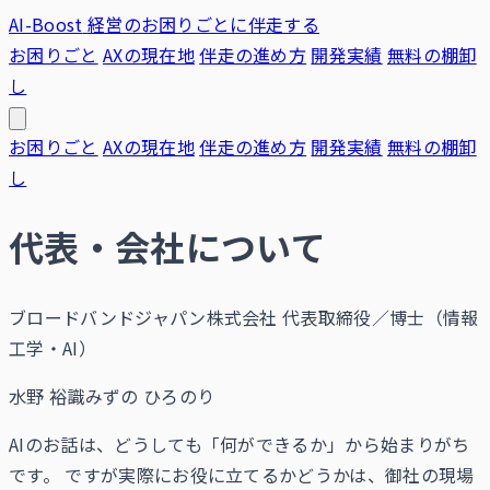
AI-Boost
経営のお困りごとに伴走する
お困りごと
AXの現在地
伴走の進め方
開発実績
無料の棚卸
し
お困りごと
AXの現在地
伴走の進め方
開発実績
無料の棚卸
し
代表・会社について
ブロードバンドジャパン株式会社 代表取締役／博士（情報
工学・AI）
水野 裕識
みずの ひろのり
AIのお話は、どうしても「何ができるか」から始まりがち
です。 ですが実際にお役に立てるかどうかは、御社の現場