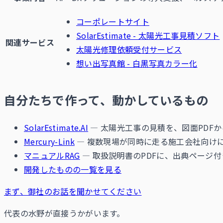
コーポレートサイト
SolarEstimate - 太陽光工事見積ソフト
関連サービス
太陽光修理依頼受付サービス
想い出写真館 - 白黒写真カラー化
自分たちで作って、動かしているもの
SolarEstimate.AI
— 太陽光工事の見積を、図面PDF
Mercury-Link
— 複数現場が同時に走る施工会社向けに
マニュアルRAG
— 取扱説明書のPDFに、出典ページ
開発したものの一覧を見る
まず、御社のお話を聞かせてください
代表の水野が直接うかがいます。