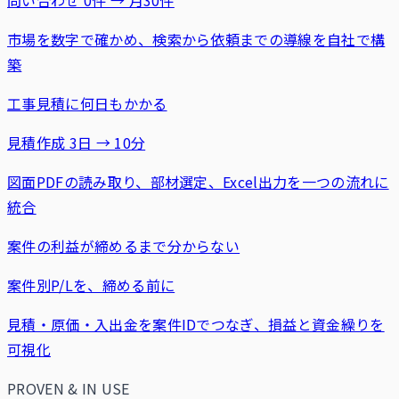
市場を数字で確かめ、検索から依頼までの導線を自社で構
築
工事見積に何日もかかる
見積作成 3日 → 10分
図面PDFの読み取り、部材選定、Excel出力を一つの流れに
統合
案件の利益が締めるまで分からない
案件別P/Lを、締める前に
見積・原価・入出金を案件IDでつなぎ、損益と資金繰りを
可視化
PROVEN & IN USE