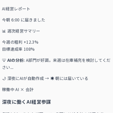
AI経営レポート
今朝 6:00 に届きました
📊 週次経営サマリー
今週の粗利
+12.3%
目標達成率
108%
💡
AIの分析:
A部門が好調。来週は在庫補充を検討してくだ
さい...
🌙 深夜にAIが自動作成 → ☀️ 朝には届いている
稼働中
AI × 会計
深夜に働くAI経営参謀