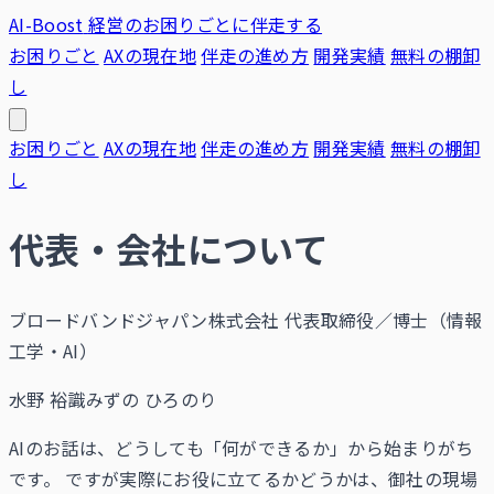
AI-Boost
経営のお困りごとに伴走する
お困りごと
AXの現在地
伴走の進め方
開発実績
無料の棚卸
し
お困りごと
AXの現在地
伴走の進め方
開発実績
無料の棚卸
し
代表・会社について
ブロードバンドジャパン株式会社 代表取締役／博士（情報
工学・AI）
水野 裕識
みずの ひろのり
AIのお話は、どうしても「何ができるか」から始まりがち
です。 ですが実際にお役に立てるかどうかは、御社の現場