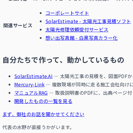
コーポレートサイト
SolarEstimate - 太陽光工事見積ソフト
関連サービス
太陽光修理依頼受付サービス
想い出写真館 - 白黒写真カラー化
自分たちで作って、動かしているもの
SolarEstimate.AI
— 太陽光工事の見積を、図面PDF
Mercury-Link
— 複数現場が同時に走る施工会社向けに
マニュアルRAG
— 取扱説明書のPDFに、出典ページ
開発したものの一覧を見る
まず、御社のお話を聞かせてください
代表の水野が直接うかがいます。