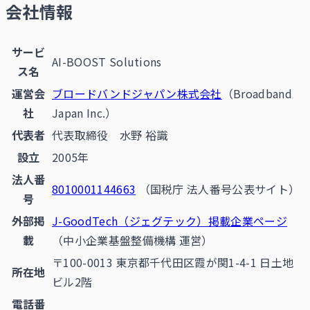
会社情報
サービ
AI-BOOST Solutions
ス名
運営会
ブロードバンドジャパン株式会社
（Broadband
社
Japan Inc.）
代表者
代表取締役 水野 裕識
設立
2005年
法人番
8010001144663
（国税庁 法人番号公表サイト）
号
外部掲
J-GoodTech（ジェグテック）掲載企業ページ
載
（中小企業基盤整備機構 運営）
〒100-0013 東京都千代田区霞が関1-4-1 日土地
所在地
ビル2階
電話番