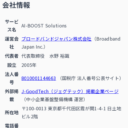
会社情報
サービ
AI-BOOST Solutions
ス名
運営会
ブロードバンドジャパン株式会社
（Broadband
社
Japan Inc.）
代表者
代表取締役 水野 裕識
設立
2005年
法人番
8010001144663
（国税庁 法人番号公表サイト）
号
外部掲
J-GoodTech（ジェグテック）掲載企業ページ
載
（中小企業基盤整備機構 運営）
〒100-0013 東京都千代田区霞が関1-4-1 日土地
所在地
ビル2階
電話番