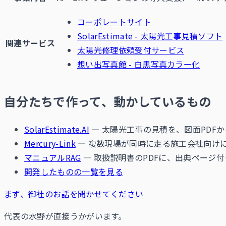
コーポレートサイト
SolarEstimate - 太陽光工事見積ソフト
関連サービス
太陽光修理依頼受付サービス
想い出写真館 - 白黒写真カラー化
自分たちで作って、動かしているもの
SolarEstimate.AI
— 太陽光工事の見積を、図面PDF
Mercury-Link
— 複数現場が同時に走る施工会社向けに
マニュアルRAG
— 取扱説明書のPDFに、出典ページ
開発したものの一覧を見る
まず、御社のお話を聞かせてください
代表の水野が直接うかがいます。