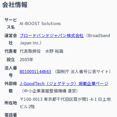
会社情報
サービ
AI-BOOST Solutions
ス名
運営会
ブロードバンドジャパン株式会社
（Broadband
社
Japan Inc.）
代表者
代表取締役 水野 裕識
設立
2005年
法人番
8010001144663
（国税庁 法人番号公表サイト）
号
外部掲
J-GoodTech（ジェグテック）掲載企業ページ
載
（中小企業基盤整備機構 運営）
〒100-0013 東京都千代田区霞が関1-4-1 日土地
所在地
ビル2階
電話番