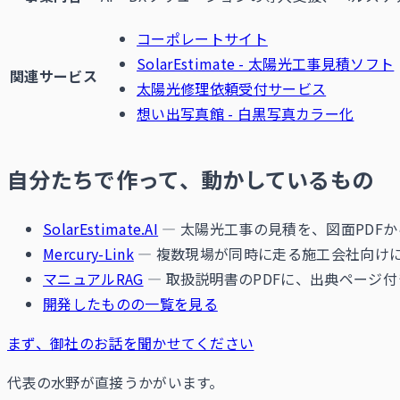
コーポレートサイト
SolarEstimate - 太陽光工事見積ソフト
関連サービス
太陽光修理依頼受付サービス
想い出写真館 - 白黒写真カラー化
自分たちで作って、動かしているもの
SolarEstimate.AI
— 太陽光工事の見積を、図面PDF
Mercury-Link
— 複数現場が同時に走る施工会社向けに
マニュアルRAG
— 取扱説明書のPDFに、出典ページ
開発したものの一覧を見る
まず、御社のお話を聞かせてください
代表の水野が直接うかがいます。