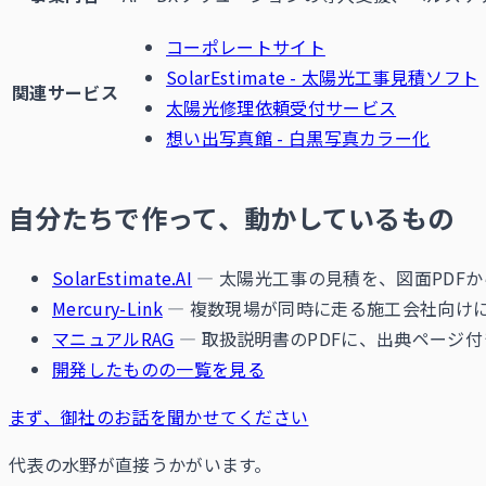
コーポレートサイト
SolarEstimate - 太陽光工事見積ソフト
関連サービス
太陽光修理依頼受付サービス
想い出写真館 - 白黒写真カラー化
自分たちで作って、動かしているもの
SolarEstimate.AI
— 太陽光工事の見積を、図面PDF
Mercury-Link
— 複数現場が同時に走る施工会社向けに
マニュアルRAG
— 取扱説明書のPDFに、出典ページ
開発したものの一覧を見る
まず、御社のお話を聞かせてください
代表の水野が直接うかがいます。