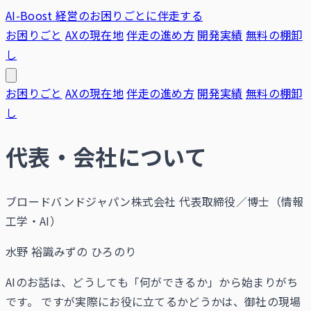
AI-Boost
経営のお困りごとに伴走する
お困りごと
AXの現在地
伴走の進め方
開発実績
無料の棚卸
し
お困りごと
AXの現在地
伴走の進め方
開発実績
無料の棚卸
し
代表・会社について
ブロードバンドジャパン株式会社 代表取締役／博士（情報
工学・AI）
水野 裕識
みずの ひろのり
AIのお話は、どうしても「何ができるか」から始まりがち
です。 ですが実際にお役に立てるかどうかは、御社の現場