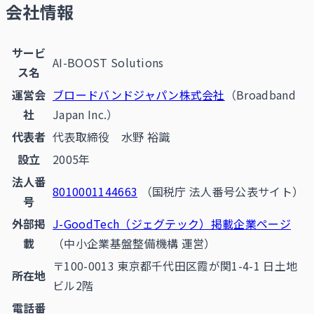
会社情報
サービ
AI-BOOST Solutions
ス名
運営会
ブロードバンドジャパン株式会社
（Broadband
社
Japan Inc.）
代表者
代表取締役 水野 裕識
設立
2005年
法人番
8010001144663
（国税庁 法人番号公表サイト）
号
外部掲
J-GoodTech（ジェグテック）掲載企業ページ
載
（中小企業基盤整備機構 運営）
〒100-0013 東京都千代田区霞が関1-4-1 日土地
所在地
ビル2階
電話番