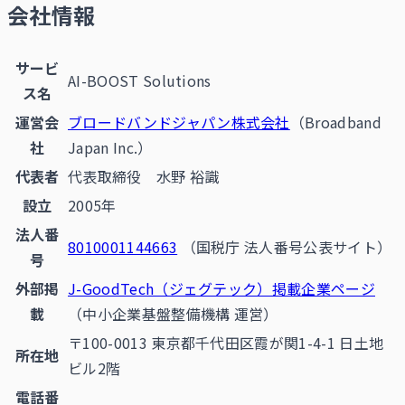
会社情報
サービ
AI-BOOST Solutions
ス名
運営会
ブロードバンドジャパン株式会社
（Broadband
社
Japan Inc.）
代表者
代表取締役 水野 裕識
設立
2005年
法人番
8010001144663
（国税庁 法人番号公表サイト）
号
外部掲
J-GoodTech（ジェグテック）掲載企業ページ
載
（中小企業基盤整備機構 運営）
〒100-0013 東京都千代田区霞が関1-4-1 日土地
所在地
ビル2階
電話番