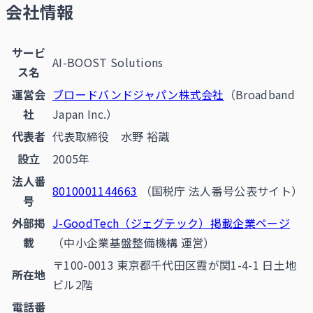
会社情報
サービ
AI-BOOST Solutions
ス名
運営会
ブロードバンドジャパン株式会社
（Broadband
社
Japan Inc.）
代表者
代表取締役 水野 裕識
設立
2005年
法人番
8010001144663
（国税庁 法人番号公表サイト）
号
外部掲
J-GoodTech（ジェグテック）掲載企業ページ
載
（中小企業基盤整備機構 運営）
〒100-0013 東京都千代田区霞が関1-4-1 日土地
所在地
ビル2階
電話番