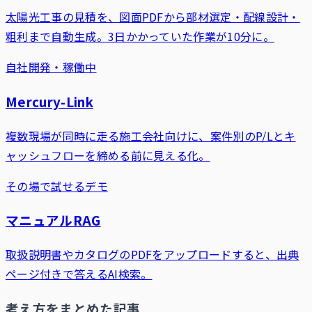
太陽光工事の見積を、図面PDFから部材選定・配線設計・
粗利まで自動生成。3日かかっていた作業が10分に。
自社開発・稼働中
Mercury-Link
複数現場が同時に走る施工会社向けに、案件別のP/Lとキ
ャッシュフローを締める前に見える化。
その場で試せるデモ
マニュアルRAG
取扱説明書やカタログのPDFをアップロードすると、出典
ページ付きで答えるAI検索。
考え方をまとめた記事