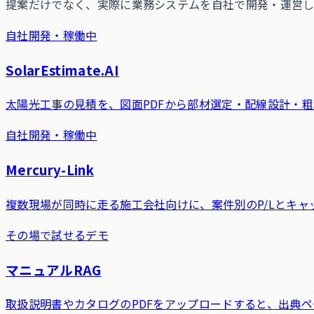
提案だけでなく、実際に業務システムを自社で開発・運営し
自社開発・稼働中
SolarEstimate.AI
太陽光工事の見積を、図面PDFから部材選定・配線設計・粗
自社開発・稼働中
Mercury-Link
複数現場が同時に走る施工会社向けに、案件別のP/Lとキ
その場で試せるデモ
マニュアルRAG
取扱説明書やカタログのPDFをアップロードすると、出典ペ