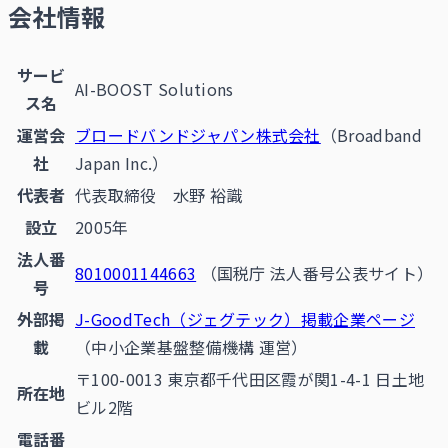
会社情報
サービ
AI-BOOST Solutions
ス名
運営会
ブロードバンドジャパン株式会社
（Broadband
社
Japan Inc.）
代表者
代表取締役 水野 裕識
設立
2005年
法人番
8010001144663
（国税庁 法人番号公表サイト）
号
外部掲
J-GoodTech（ジェグテック）掲載企業ページ
載
（中小企業基盤整備機構 運営）
〒100-0013 東京都千代田区霞が関1-4-1 日土地
所在地
ビル2階
電話番