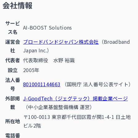
会社情報
サービ
AI-BOOST Solutions
ス名
運営会
ブロードバンドジャパン株式会社
（Broadband
社
Japan Inc.）
代表者
代表取締役 水野 裕識
設立
2005年
法人番
8010001144663
（国税庁 法人番号公表サイト）
号
外部掲
J-GoodTech（ジェグテック）掲載企業ページ
載
（中小企業基盤整備機構 運営）
〒100-0013 東京都千代田区霞が関1-4-1 日土地
所在地
ビル2階
電話番