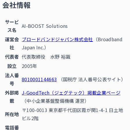
会社情報
サービ
AI-BOOST Solutions
ス名
運営会
ブロードバンドジャパン株式会社
（Broadband
社
Japan Inc.）
代表者
代表取締役 水野 裕識
設立
2005年
法人番
8010001144663
（国税庁 法人番号公表サイト）
号
外部掲
J-GoodTech（ジェグテック）掲載企業ページ
載
（中小企業基盤整備機構 運営）
〒100-0013 東京都千代田区霞が関1-4-1 日土地
所在地
ビル2階
電話番