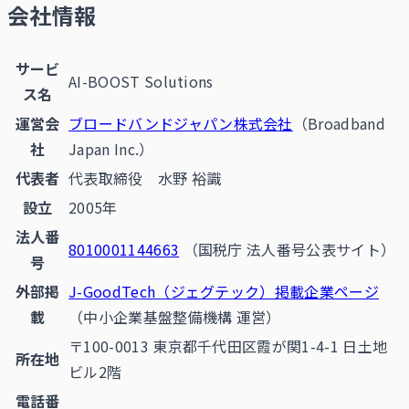
会社情報
サービ
AI-BOOST Solutions
ス名
運営会
ブロードバンドジャパン株式会社
（Broadband
社
Japan Inc.）
代表者
代表取締役 水野 裕識
設立
2005年
法人番
8010001144663
（国税庁 法人番号公表サイト）
号
外部掲
J-GoodTech（ジェグテック）掲載企業ページ
載
（中小企業基盤整備機構 運営）
〒100-0013 東京都千代田区霞が関1-4-1 日土地
所在地
ビル2階
電話番