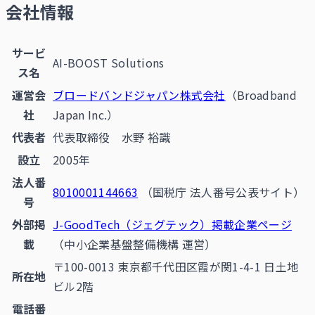
会社情報
サービ
AI-BOOST Solutions
ス名
運営会
ブロードバンドジャパン株式会社
（Broadband
社
Japan Inc.）
代表者
代表取締役 水野 裕識
設立
2005年
法人番
8010001144663
（国税庁 法人番号公表サイト）
号
外部掲
J-GoodTech（ジェグテック）掲載企業ページ
載
（中小企業基盤整備機構 運営）
〒100-0013 東京都千代田区霞が関1-4-1 日土地
所在地
ビル2階
電話番