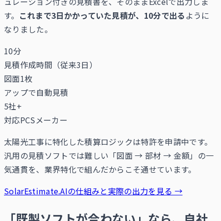
ュレーション付きの見積書を、そのままExcelで出力しま
す。
これまで3日かかっていた見積が、10分で出る
ように
なりました。
10
分
見積作成時間（従来3日）
図面
1枚
アップで自動見積
5
社+
対応PCSメーカー
太陽光工事に特化した積算ロジックは特許を申請中です。
汎用の見積ソフトでは難しい「図面 → 部材 → 金額」の一
気通貫を、業界特化で組んだからこそ通せています。
SolarEstimate.AIの仕組みと実際の出力を見る →
「既製ソフトが合わない」なら、自社