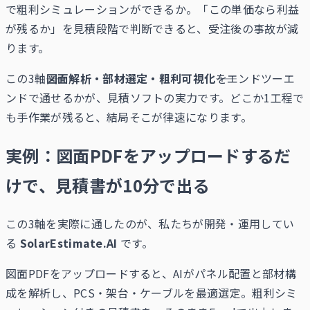
で粗利シミュレーションができるか。「この単価なら利益
が残るか」を見積段階で判断できると、受注後の事故が減
ります。
この3軸――
図面解析・部材選定・粗利可視化
――をエンドツーエ
ンドで通せるかが、見積ソフトの実力です。どこか1工程で
も手作業が残ると、結局そこが律速になります。
実例：図面PDFをアップロードするだ
けで、見積書が10分で出る
この3軸を実際に通したのが、私たちが開発・運用してい
る
SolarEstimate.AI
です。
図面PDFをアップロードすると、AIがパネル配置と部材構
成を解析し、PCS・架台・ケーブルを最適選定。粗利シミ