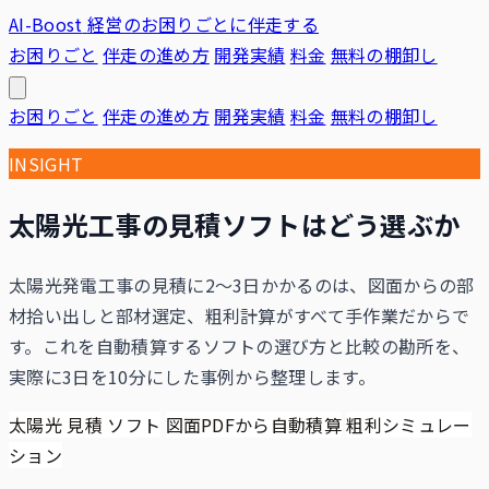
AI-Boost
経営のお困りごとに伴走する
お困りごと
伴走の進め方
開発実績
料金
無料の棚卸し
お困りごと
伴走の進め方
開発実績
料金
無料の棚卸し
INSIGHT
太陽光工事の見積ソフトはどう選ぶか
太陽光発電工事の見積に2〜3日かかるのは、図面からの部
材拾い出しと部材選定、粗利計算がすべて手作業だからで
す。これを自動積算するソフトの選び方と比較の勘所を、
実際に3日を10分にした事例から整理します。
太陽光 見積 ソフト
図面PDFから自動積算
粗利シミュレー
ション