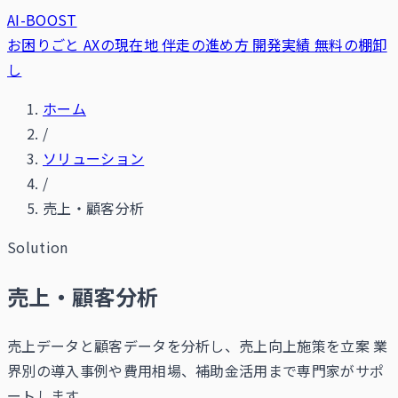
AI-BOOST
お困りごと
AXの現在地
伴走の進め方
開発実績
無料の棚卸
し
ホーム
/
ソリューション
/
売上・顧客分析
Solution
売上・顧客分析
売上データと顧客データを分析し、売上向上施策を立案 業
界別の導入事例や費用相場、補助金活用まで専門家がサポ
ートします。