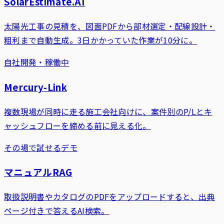
SolarEstimate.AI
太陽光工事の見積を、図面PDFから部材選定・配線設計・
粗利まで自動生成。3日かかっていた作業が10分に。
自社開発・稼働中
Mercury-Link
複数現場が同時に走る施工会社向けに、案件別のP/Lとキ
ャッシュフローを締める前に見える化。
その場で試せるデモ
マニュアルRAG
取扱説明書やカタログのPDFをアップロードすると、出典
ページ付きで答えるAI検索。