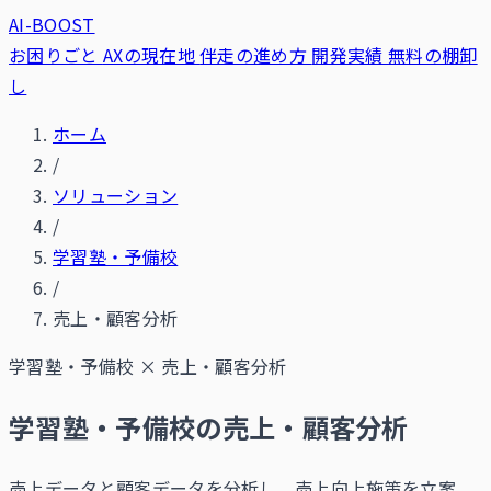
AI-BOOST
お困りごと
AXの現在地
伴走の進め方
開発実績
無料の棚卸
し
ホーム
/
ソリューション
/
学習塾・予備校
/
売上・顧客分析
学習塾・予備校
×
売上・顧客分析
学習塾・予備校の売上・顧客分析
売上データと顧客データを分析し、売上向上施策を立案