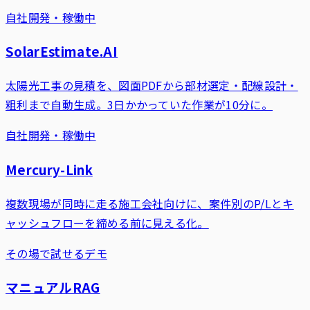
自社開発・稼働中
SolarEstimate.AI
太陽光工事の見積を、図面PDFから部材選定・配線設計・
粗利まで自動生成。3日かかっていた作業が10分に。
自社開発・稼働中
Mercury-Link
複数現場が同時に走る施工会社向けに、案件別のP/Lとキ
ャッシュフローを締める前に見える化。
その場で試せるデモ
マニュアルRAG