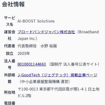
会社情報
サービ
AI-BOOST Solutions
ス名
運営会
ブロードバンドジャパン株式会社
（Broadband
社
Japan Inc.）
代表者
代表取締役 水野 裕識
設立
2005年
法人番
8010001144663
（国税庁 法人番号公表サイト）
号
外部掲
J-GoodTech（ジェグテック）掲載企業ページ
載
（中小企業基盤整備機構 運営）
〒100-0013 東京都千代田区霞が関1-4-1 日土地
所在地
ビル2階
電話番