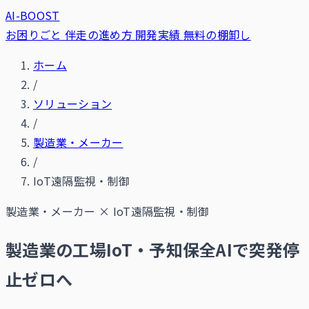
AI-BOOST
お困りごと
伴走の進め方
開発実績
無料の棚卸し
ホーム
/
ソリューション
/
製造業・メーカー
/
IoT遠隔監視・制御
製造業・メーカー
×
IoT遠隔監視・制御
製造業の工場IoT・予知保全AIで突発停
止ゼロへ