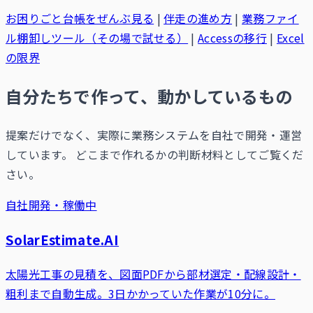
お困りごと台帳をぜんぶ見る
|
伴走の進め方
|
業務ファイ
ル棚卸しツール（その場で試せる）
|
Accessの移行
|
Excel
の限界
自分たちで作って、動かしているもの
提案だけでなく、実際に業務システムを自社で開発・運営
しています。 どこまで作れるかの判断材料としてご覧くだ
さい。
自社開発・稼働中
SolarEstimate.AI
太陽光工事の見積を、図面PDFから部材選定・配線設計・
粗利まで自動生成。3日かかっていた作業が10分に。