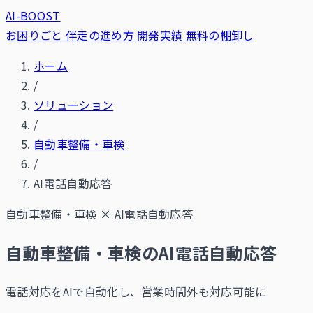
AI-BOOST
お困りごと
伴走の進め方
開発実績
無料の棚卸し
ホーム
/
ソリューション
/
自動車整備・車検
/
AI電話自動応答
自動車整備・車検
×
AI電話自動応答
自動車整備・車検のAI電話自動応答
電話対応をAIで自動化し、営業時間外も対応可能に