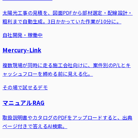
太陽光工事の見積を、図面PDFから部材選定・配線設計・
粗利まで自動生成。3日かかっていた作業が10分に。
自社開発・稼働中
Mercury-Link
複数現場が同時に走る施工会社向けに、案件別のP/Lとキ
ャッシュフローを締める前に見える化。
その場で試せるデモ
マニュアルRAG
取扱説明書やカタログのPDFをアップロードすると、出典
ページ付きで答えるAI検索。