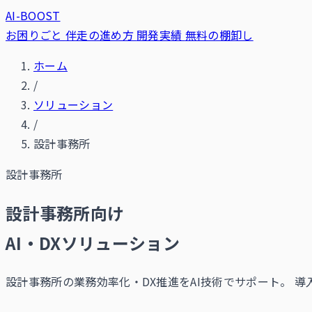
AI-BOOST
お困りごと
伴走の進め方
開発実績
無料の棚卸し
ホーム
/
ソリューション
/
設計事務所
設計事務所
設計事務所向け
AI・DXソリューション
設計事務所の業務効率化・DX推進をAI技術でサポート。 