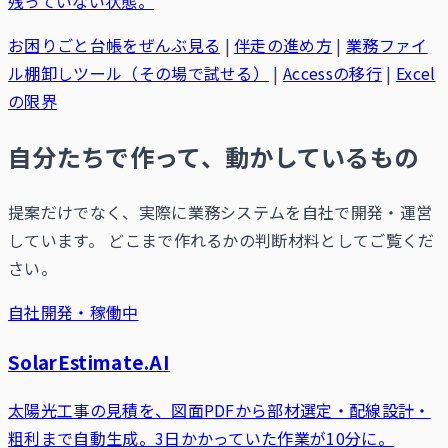
残っていない状態。
お困りごと台帳をぜんぶ見る
|
伴走の進め方
|
業務ファイ
ル棚卸しツール（その場で試せる）
|
Accessの移行
|
Excel
の限界
自分たちで作って、動かしているもの
提案だけでなく、実際に業務システムを自社で開発・運営
しています。 どこまで作れるかの判断材料としてご覧くだ
さい。
自社開発・稼働中
SolarEstimate.AI
太陽光工事の見積を、図面PDFから部材選定・配線設計・
粗利まで自動生成。3日かかっていた作業が10分に。