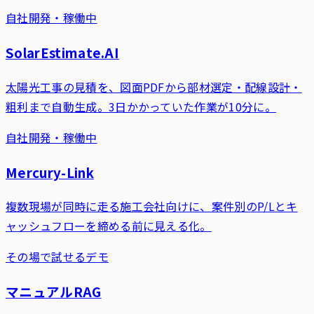
自社開発・稼働中
SolarEstimate.AI
太陽光工事の見積を、図面PDFから部材選定・配線設計・
粗利まで自動生成。3日かかっていた作業が10分に。
自社開発・稼働中
Mercury-Link
複数現場が同時に走る施工会社向けに、案件別のP/Lとキ
ャッシュフローを締める前に見える化。
その場で試せるデモ
マニュアルRAG