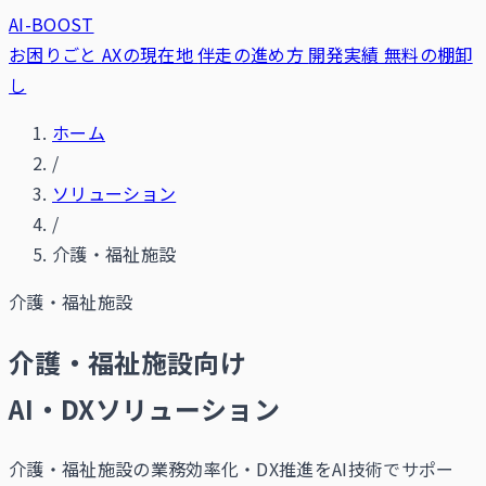
AI-BOOST
お困りごと
AXの現在地
伴走の進め方
開発実績
無料の棚卸
し
ホーム
/
ソリューション
/
介護・福祉施設
介護・福祉施設
介護・福祉施設向け
AI・DXソリューション
介護・福祉施設の業務効率化・DX推進をAI技術でサポー