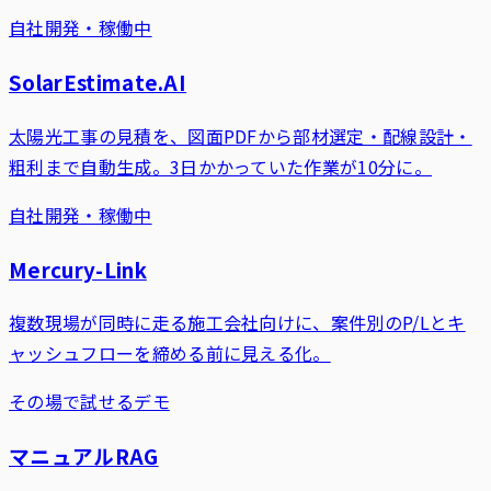
自社開発・稼働中
SolarEstimate.AI
太陽光工事の見積を、図面PDFから部材選定・配線設計・
粗利まで自動生成。3日かかっていた作業が10分に。
自社開発・稼働中
Mercury-Link
複数現場が同時に走る施工会社向けに、案件別のP/Lとキ
ャッシュフローを締める前に見える化。
その場で試せるデモ
マニュアルRAG