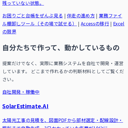
残っていない状態。
お困りごと台帳をぜんぶ見る
|
伴走の進め方
|
業務ファイ
ル棚卸しツール（その場で試せる）
|
Accessの移行
|
Excel
の限界
自分たちで作って、動かしているもの
提案だけでなく、実際に業務システムを自社で開発・運営
しています。 どこまで作れるかの判断材料としてご覧くだ
さい。
自社開発・稼働中
SolarEstimate.AI
太陽光工事の見積を、図面PDFから部材選定・配線設計・
粗利まで自動生成。3日かかっていた作業が10分に。