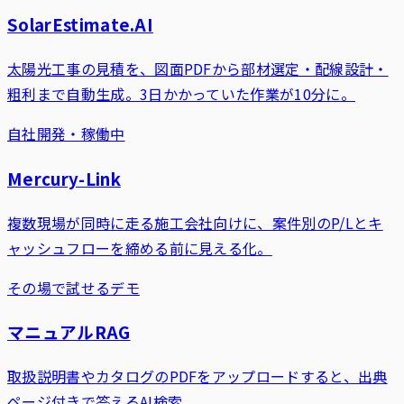
SolarEstimate.AI
太陽光工事の見積を、図面PDFから部材選定・配線設計・
粗利まで自動生成。3日かかっていた作業が10分に。
自社開発・稼働中
Mercury-Link
複数現場が同時に走る施工会社向けに、案件別のP/Lとキ
ャッシュフローを締める前に見える化。
その場で試せるデモ
マニュアルRAG
取扱説明書やカタログのPDFをアップロードすると、出典
ページ付きで答えるAI検索。